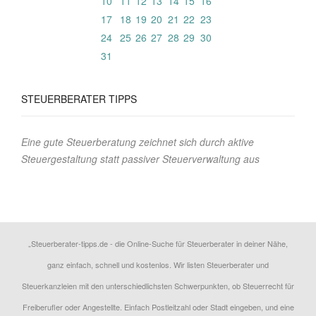
10
11
12
13
14
15
16
17
18
19
20
21
22
23
24
25
26
27
28
29
30
31
STEUERBERATER TIPPS
Eine gute Steuerberatung zeichnet sich durch aktive
Steuergestaltung statt passiver Steuerverwaltung aus
„Steuerberater-tipps.de - die Online-Suche für Steuerberater in deiner Nähe,
ganz einfach, schnell und kostenlos. Wir listen Steuerberater und
Steuerkanzleien mit den unterschiedlichsten Schwerpunkten, ob Steuerrecht für
Freiberufler oder Angestellte. Einfach Postleitzahl oder Stadt eingeben, und eine