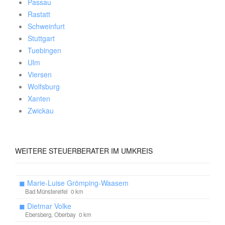
Passau
Rastatt
Schweinfurt
Stuttgart
Tuebingen
Ulm
Viersen
Wolfsburg
Xanten
Zwickau
WEITERE
STEUERBERATER IM UMKREIS
◼
Marie-Luise Grömping-Waasem
Bad Münstereifel 0 km
◼
Dietmar Volke
Ebersberg, Oberbay 0 km