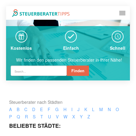
Kostenlos
Einfach
Schnell
Wir finden den passenden Steuerberater in Ihrer Nähe!
Finden
Steuerberater nach Städten
A
B
C
D
E
F
G
H
I
J
K
L
M
N
O
P
Q
R
S
T
U
V
W
X
Y
Z
BELIEBTE STÄDTE: