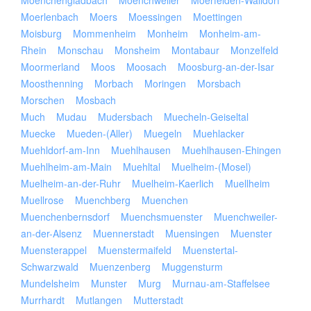
Moenchengladbach
Moenchweiler
Moerfelden-Walldorf
Moerlenbach
Moers
Moessingen
Moettingen
Moisburg
Mommenheim
Monheim
Monheim-am-
Rhein
Monschau
Monsheim
Montabaur
Monzelfeld
Moormerland
Moos
Moosach
Moosburg-an-der-Isar
Moosthenning
Morbach
Moringen
Morsbach
Morschen
Mosbach
Much
Mudau
Mudersbach
Muecheln-Geiseltal
Muecke
Mueden-(Aller)
Muegeln
Muehlacker
Muehldorf-am-Inn
Muehlhausen
Muehlhausen-Ehingen
Muehlheim-am-Main
Muehltal
Muelheim-(Mosel)
Muelheim-an-der-Ruhr
Muelheim-Kaerlich
Muellheim
Muellrose
Muenchberg
Muenchen
Muenchenbernsdorf
Muenchsmuenster
Muenchweiler-
an-der-Alsenz
Muennerstadt
Muensingen
Muenster
Muensterappel
Muenstermaifeld
Muenstertal-
Schwarzwald
Muenzenberg
Muggensturm
Mundelsheim
Munster
Murg
Murnau-am-Staffelsee
Murrhardt
Mutlangen
Mutterstadt