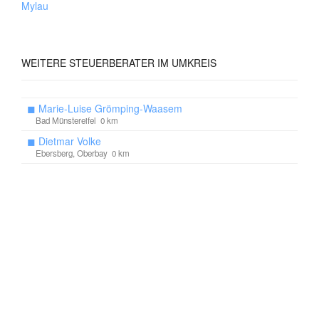
Mylau
WEITERE
STEUERBERATER IM UMKREIS
◼
Marie-Luise Grömping-Waasem
Bad Münstereifel 0 km
◼
Dietmar Volke
Ebersberg, Oberbay 0 km