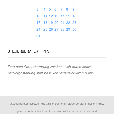
1
2
3
4
5
6
7
8
9
10
11
12
13
14
15
16
17
18
19
20
21
22
23
24
25
26
27
28
29
30
31
STEUERBERATER
TIPPS
Eine gute Steuerberatung zeichnet sich durch aktive
Steuergestaltung statt passiver Steuerverwaltung aus
„Steuerberater-tipps.de - die Online-Suche für Steuerberater in deiner Nähe,
ganz einfach, schnell und kostenlos. Wir listen Steuerberater und