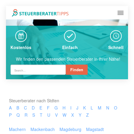
Kostenlos
Einfach
Schnell
Wir finden den passenden Steuerberater in Ihrer Nähe!
Finden
Steuerberater nach Stdten
A
B
C
D
E
F
G
H
I
J
K
L
M
N
O
P
Q
R
S
T
U
V
W
X
Y
Z
Machern
Mackenbach
Magdeburg
Magstadt