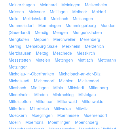
Meinerzhagen
Meinhard
Meiningen
Meisenheim
Meissen
Meissner
Meitingen
Melbeck
Meldorf
Melle
Mellrichstadt
Melsbach
Melsungen
Memmelsdorf
Memmingen
Memmingerberg
Menden-
(Sauerland)
Mendig
Mengen
Mengerskirchen
Mengkofen
Meppen
Merchweiler
Merenberg
Mering
Merseburg-Saale
Merxheim
Merzenich
Merzhausen
Merzig
Meschede
Messkirch
Messstetten
Metelen
Mettingen
Mettlach
Mettmann
Metzingen
Michelau-in-Oberfranken
Michelbach-an-der-Bilz
Michelstadt
Michendorf
Miehlen
Mielkendorf
Miesbach
Mietingen
Mihla
Mildstedt
Miltenberg
Mindelheim
Minden
Mintraching
Mistelgau
Mittelstetten
Mittenaar
Mittenwald
Mittenwalde
Mitterfels
Mitterteich
Mittweida
Mitwitz
Moeckern
Moeglingen
Moehnesee
Moehrendorf
Moelln
Moembris
Moemlingen
Moenchberg