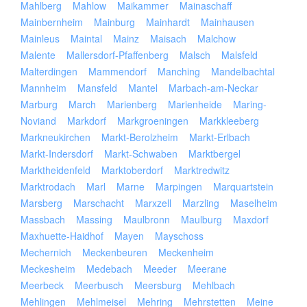
Mahlberg
Mahlow
Maikammer
Mainaschaff
Mainbernheim
Mainburg
Mainhardt
Mainhausen
Mainleus
Maintal
Mainz
Maisach
Malchow
Malente
Mallersdorf-Pfaffenberg
Malsch
Malsfeld
Malterdingen
Mammendorf
Manching
Mandelbachtal
Mannheim
Mansfeld
Mantel
Marbach-am-Neckar
Marburg
March
Marienberg
Marienheide
Maring-
Noviand
Markdorf
Markgroeningen
Markkleeberg
Markneukirchen
Markt-Berolzheim
Markt-Erlbach
Markt-Indersdorf
Markt-Schwaben
Marktbergel
Marktheidenfeld
Marktoberdorf
Marktredwitz
Marktrodach
Marl
Marne
Marpingen
Marquartstein
Marsberg
Marschacht
Marxzell
Marzling
Maselheim
Massbach
Massing
Maulbronn
Maulburg
Maxdorf
Maxhuette-Haidhof
Mayen
Mayschoss
Mechernich
Meckenbeuren
Meckenheim
Meckesheim
Medebach
Meeder
Meerane
Meerbeck
Meerbusch
Meersburg
Mehlbach
Mehlingen
Mehlmeisel
Mehring
Mehrstetten
Meine