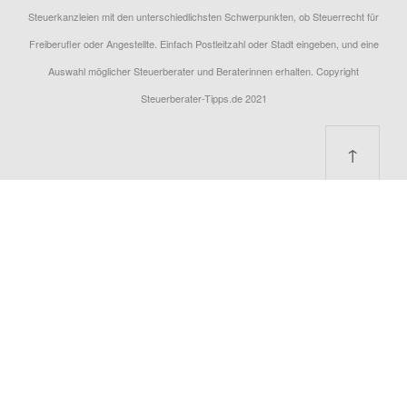
Steuerkanzleien mit den unterschiedlichsten Schwerpunkten, ob Steuerrecht für
Freiberufler oder Angestellte. Einfach Postleitzahl oder Stadt eingeben, und eine
Auswahl möglicher Steuerberater und Beraterinnen erhalten. Copyright
Steuerberater-Tipps.de 2021
↑