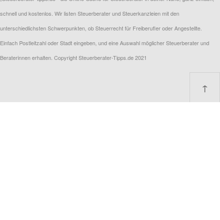
schnell und kostenlos. Wir listen Steuerberater und Steuerkanzleien mit den
unterschiedlichsten Schwerpunkten, ob Steuerrecht für Freiberufler oder Angestellte.
Einfach Postleitzahl oder Stadt eingeben, und eine Auswahl möglicher Steuerberater und
Beraterinnen erhalten. Copyright Steuerberater-Tipps.de 2021
↑