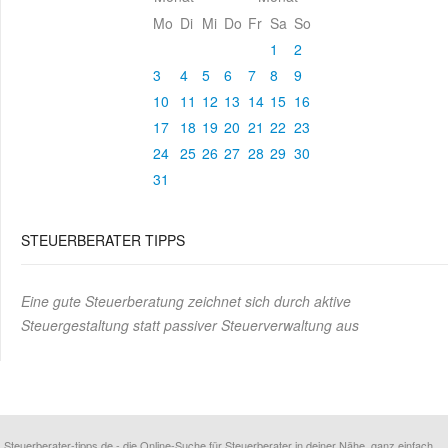
Mo
Di
Mi
Do
Fr
Sa
So
1
2
3
4
5
6
7
8
9
10
11
12
13
14
15
16
17
18
19
20
21
22
23
24
25
26
27
28
29
30
31
STEUERBERATER TIPPS
Eine gute Steuerberatung zeichnet sich durch aktive
Steuergestaltung statt passiver Steuerverwaltung aus
„Steuerberater-tipps.de - die Online-Suche für Steuerberater in deiner Nähe, ganz einfach,