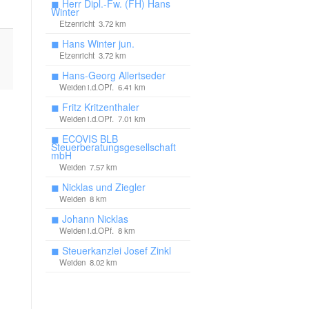
◼
Herr Dipl.-Fw. (FH) Hans
Winter
Etzenricht 3.72 km
◼
Hans Winter jun.
Etzenricht 3.72 km
◼
Hans-Georg Allertseder
Weiden i.d.OPf. 6.41 km
◼
Fritz Kritzenthaler
Weiden i.d.OPf. 7.01 km
◼
ECOVIS BLB
Steuerberatungsgesellschaft
mbH
Weiden 7.57 km
◼
Nicklas und Ziegler
Weiden 8 km
◼
Johann Nicklas
Weiden i.d.OPf. 8 km
◼
Steuerkanzlei Josef Zinkl
Weiden 8.02 km