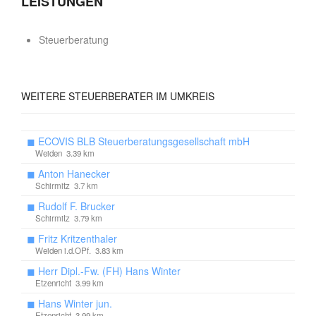
LEISTUNGEN
Steuerberatung
WEITERE
STEUERBERATER IM UMKREIS
◼
ECOVIS BLB Steuerberatungsgesellschaft mbH
Weiden 3.39 km
◼
Anton Hanecker
Schirmitz 3.7 km
◼
Rudolf F. Brucker
Schirmitz 3.79 km
◼
Fritz Kritzenthaler
Weiden i.d.OPf. 3.83 km
◼
Herr Dipl.-Fw. (FH) Hans Winter
Etzenricht 3.99 km
◼
Hans Winter jun.
Etzenricht 3.99 km