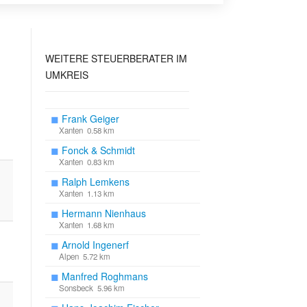
WEITERE STEUERBERATER IM
UMKREIS
◼
Frank Geiger
Xanten 0.58 km
◼
Fonck & Schmidt
Xanten 0.83 km
◼
Ralph Lemkens
Xanten 1.13 km
◼
Hermann Nienhaus
Xanten 1.68 km
◼
Arnold Ingenerf
Alpen 5.72 km
◼
Manfred Roghmans
Sonsbeck 5.96 km