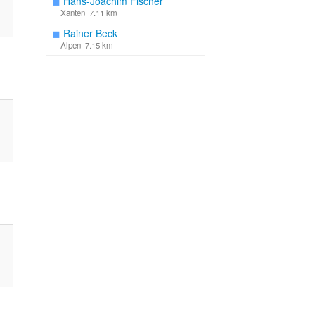
◼
Hans-Joachim Fischer
Xanten 7.11 km
◼
Rainer Beck
Alpen 7.15 km