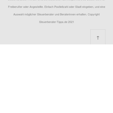
Freiberufler oder Angestellte. Einfach Postleitzahl oder Stadt eingeben, und eine
Auswahl möglicher Steuerberater und Beraterinnen erhalten. Copyright
Steuerberater-Tipps.de 2021
↑