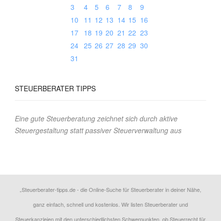
3
4
5
6
7
8
9
10
11
12
13
14
15
16
17
18
19
20
21
22
23
24
25
26
27
28
29
30
31
STEUERBERATER TIPPS
Eine gute Steuerberatung zeichnet sich durch aktive
Steuergestaltung statt passiver Steuerverwaltung aus
„Steuerberater-tipps.de - die Online-Suche für Steuerberater in deiner Nähe,
ganz einfach, schnell und kostenlos. Wir listen Steuerberater und
Steuerkanzleien mit den unterschiedlichsten Schwerpunkten, ob Steuerrecht für