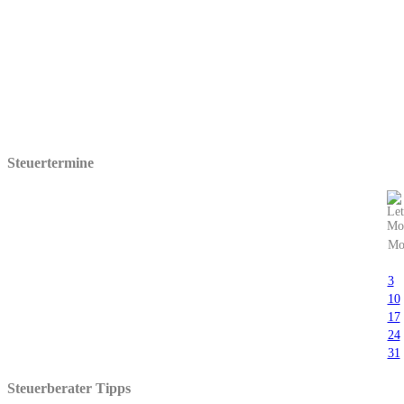
Steuertermine
M
3
10
17
24
31
Steuerberater Tipps