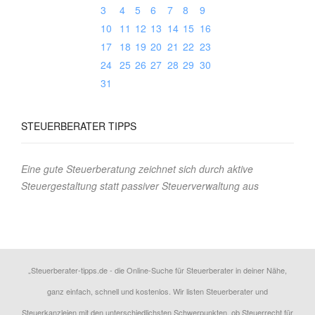
3
4
5
6
7
8
9
10
11
12
13
14
15
16
17
18
19
20
21
22
23
24
25
26
27
28
29
30
31
STEUERBERATER TIPPS
Eine gute Steuerberatung zeichnet sich durch aktive
Steuergestaltung statt passiver Steuerverwaltung aus
„Steuerberater-tipps.de - die Online-Suche für Steuerberater in deiner Nähe,
ganz einfach, schnell und kostenlos. Wir listen Steuerberater und
Steuerkanzleien mit den unterschiedlichsten Schwerpunkten, ob Steuerrecht für