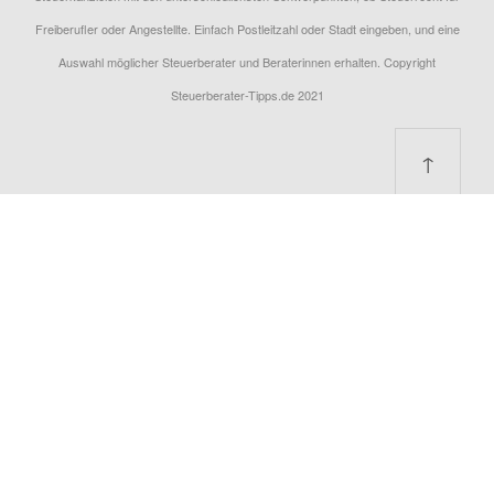
Freiberufler oder Angestellte. Einfach Postleitzahl oder Stadt eingeben, und eine
Auswahl möglicher Steuerberater und Beraterinnen erhalten. Copyright
Steuerberater-Tipps.de 2021
↑