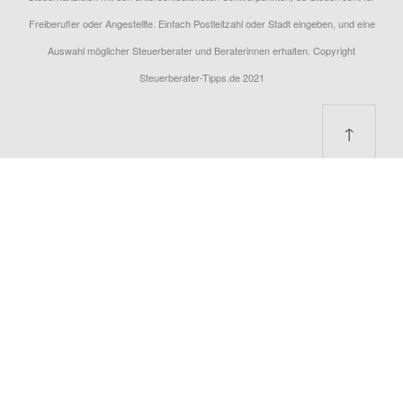
Freiberufler oder Angestellte. Einfach Postleitzahl oder Stadt eingeben, und eine
Auswahl möglicher Steuerberater und Beraterinnen erhalten. Copyright
Steuerberater-Tipps.de 2021
↑