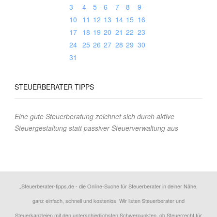
3
4
5
6
7
8
9
10
11
12
13
14
15
16
17
18
19
20
21
22
23
24
25
26
27
28
29
30
31
STEUERBERATER TIPPS
Eine gute Steuerberatung zeichnet sich durch aktive
Steuergestaltung statt passiver Steuerverwaltung aus
„Steuerberater-tipps.de - die Online-Suche für Steuerberater in deiner Nähe,
ganz einfach, schnell und kostenlos. Wir listen Steuerberater und
Steuerkanzleien mit den unterschiedlichsten Schwerpunkten, ob Steuerrecht für