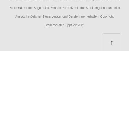
Freiberufler oder Angestellte. Einfach Postleitzahl oder Stadt eingeben, und eine
Auswahl möglicher Steuerberater und Beraterinnen erhalten. Copyright
Steuerberater-Tipps.de 2021
↑