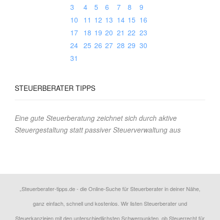
3
4
5
6
7
8
9
10
11
12
13
14
15
16
17
18
19
20
21
22
23
24
25
26
27
28
29
30
31
STEUERBERATER TIPPS
Eine gute Steuerberatung zeichnet sich durch aktive
Steuergestaltung statt passiver Steuerverwaltung aus
„Steuerberater-tipps.de - die Online-Suche für Steuerberater in deiner Nähe,
ganz einfach, schnell und kostenlos. Wir listen Steuerberater und
Steuerkanzleien mit den unterschiedlichsten Schwerpunkten, ob Steuerrecht für