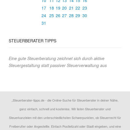
10
11
12
13
14
15
16
17
18
19
20
21
22
23
24
25
26
27
28
29
30
31
STEUERBERATER TIPPS
Eine gute Steuerberatung zeichnet sich durch aktive
Steuergestaltung statt passiver Steuerverwaltung aus
„Steuerberater-tipps.de - die Online-Suche für Steuerberater in deiner Nähe,
ganz einfach, schnell und kostenlos. Wir listen Steuerberater und
Steuerkanzleien mit den unterschiedlichsten Schwerpunkten, ob Steuerrecht für
Freiberufler oder Angestellte. Einfach Postleitzahl oder Stadt eingeben, und eine