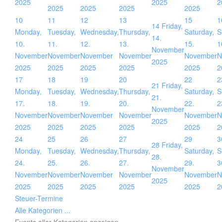
2025
2025
2
2025
2025
2025
2025
10
11
12
13
15
1
14
Friday,
Monday,
Tuesday,
Wednesday,
Thursday,
Saturday,
S
14.
10.
11.
12.
13.
15.
1
November
November
November
November
November
November
N
2025
2025
2025
2025
2025
2025
2
17
18
19
20
22
2
21
Friday,
Monday,
Tuesday,
Wednesday,
Thursday,
Saturday,
S
21.
17.
18.
19.
20.
22.
2
November
November
November
November
November
November
N
2025
2025
2025
2025
2025
2025
2
24
25
26
27
29
3
28
Friday,
Monday,
Tuesday,
Wednesday,
Thursday,
Saturday,
S
28.
24.
25.
26.
27.
29.
3
November
November
November
November
November
November
N
2025
2025
2025
2025
2025
2025
2
Steuer-Termine
Alle Kategorien ...