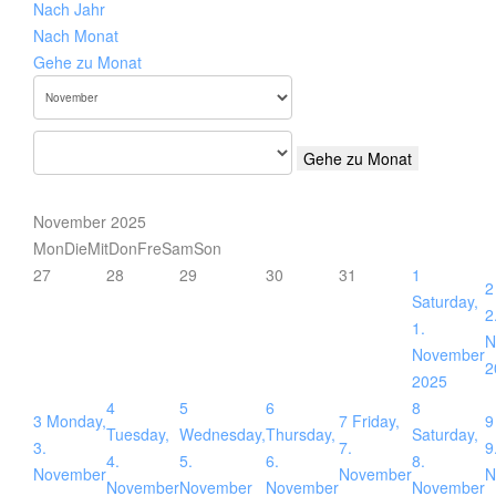
Nach Jahr
Nach Monat
Gehe zu Monat
Gehe zu Monat
November 2025
Mon
Die
Mit
Don
Fre
Sam
Son
27
28
29
30
31
1
2
Saturday,
2
1.
N
November
2
2025
4
5
6
8
3
Monday,
7
Friday,
9
Tuesday,
Wednesday,
Thursday,
Saturday,
3.
7.
9
4.
5.
6.
8.
November
November
N
November
November
November
November