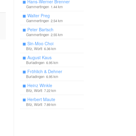
◼
Hans-Werner Brenner
Gammertingen 1.44 km
◼
Walter Preg
Gammertingen 2.54 km
◼
Peter Bartsch
Gammertingen 2.55 km
◼
Sin-Moo Choi
Bitz, Württ 6.36 km
◼
August Kaus
Burladingen 6.95 km
◼
Fröhlich & Dehner
Burladingen 6.95 km
◼
Heinz Winkle
Bitz, Württ 7.22 km
◼
Herbert Maute
Bitz, Württ 7.89 km