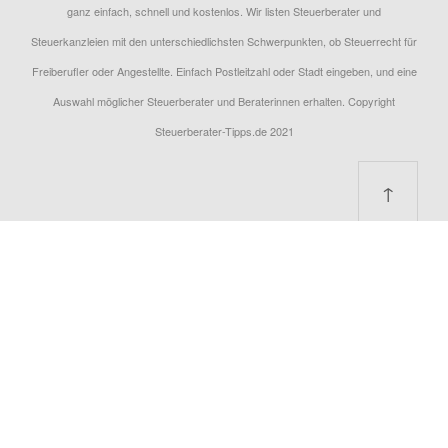
ganz einfach, schnell und kostenlos. Wir listen Steuerberater und
Steuerkanzleien mit den unterschiedlichsten Schwerpunkten, ob Steuerrecht für
Freiberufler oder Angestellte. Einfach Postleitzahl oder Stadt eingeben, und eine
Auswahl möglicher Steuerberater und Beraterinnen erhalten. Copyright
Steuerberater-Tipps.de 2021
↑