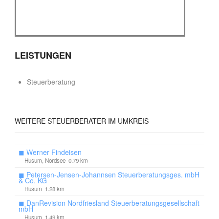
LEISTUNGEN
Steuerberatung
WEITERE
STEUERBERATER IM UMKREIS
◼
Werner Findeisen
Husum, Nordsee 0.79 km
◼
Petersen-Jensen-Johannsen Steuerberatungsges. mbH
& Co. KG
Husum 1.28 km
◼
DanRevision Nordfriesland Steuerberatungsgesellschaft
mbH
Husum 1.49 km