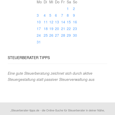
Mo
Di
Mi
Do
Fr
Sa
So
1
2
3
4
5
6
7
8
9
10
11
12
13
14
15
16
17
18
19
20
21
22
23
24
25
26
27
28
29
30
31
STEUERBERATER
TIPPS
Eine gute Steuerberatung zeichnet sich durch aktive
Steuergestaltung statt passiver Steuerverwaltung aus
„Steuerberater-tipps.de - die Online-Suche für Steuerberater in deiner Nähe,