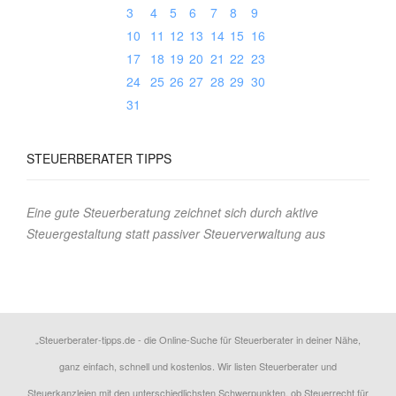
3
4
5
6
7
8
9
10
11
12
13
14
15
16
17
18
19
20
21
22
23
24
25
26
27
28
29
30
31
STEUERBERATER
TIPPS
Eine gute Steuerberatung zeichnet sich durch aktive
Steuergestaltung statt passiver Steuerverwaltung aus
„Steuerberater-tipps.de - die Online-Suche für Steuerberater in deiner Nähe,
ganz einfach, schnell und kostenlos. Wir listen Steuerberater und
Steuerkanzleien mit den unterschiedlichsten Schwerpunkten, ob Steuerrecht für