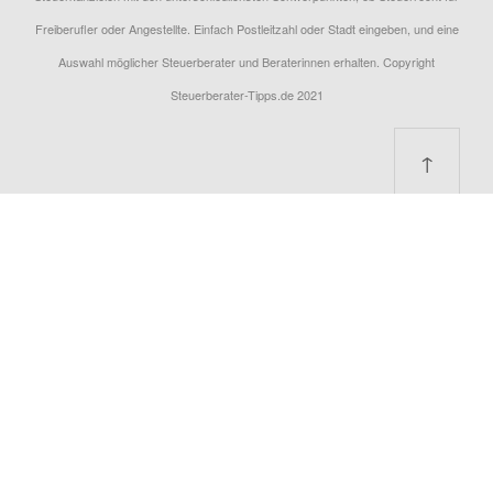
Freiberufler oder Angestellte. Einfach Postleitzahl oder Stadt eingeben, und eine
Auswahl möglicher Steuerberater und Beraterinnen erhalten. Copyright
Steuerberater-Tipps.de 2021
↑