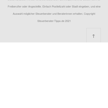
Freiberufler oder Angestellte. Einfach Postleitzahl oder Stadt eingeben, und eine
Auswahl möglicher Steuerberater und Beraterinnen erhalten. Copyright
Steuerberater-Tipps.de 2021
↑