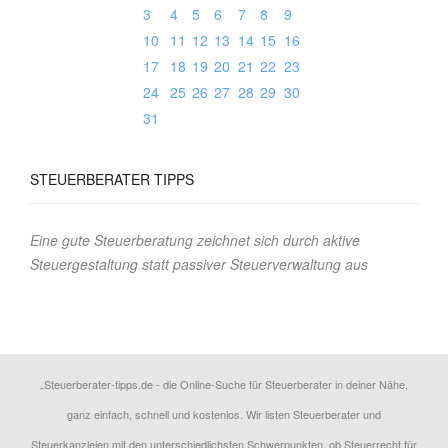
3
4
5
6
7
8
9
10
11
12
13
14
15
16
17
18
19
20
21
22
23
24
25
26
27
28
29
30
31
STEUERBERATER
TIPPS
Eine gute Steuerberatung zeichnet sich durch aktive
Steuergestaltung statt passiver Steuerverwaltung aus
„Steuerberater-tipps.de - die Online-Suche für Steuerberater in deiner Nähe,
ganz einfach, schnell und kostenlos. Wir listen Steuerberater und
Steuerkanzleien mit den unterschiedlichsten Schwerpunkten, ob Steuerrecht für