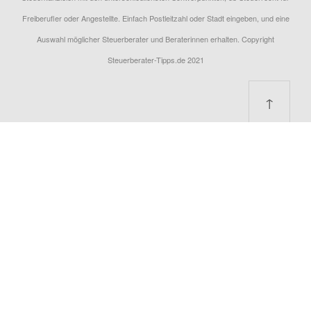
Freiberufler oder Angestellte. Einfach Postleitzahl oder Stadt eingeben, und eine
Auswahl möglicher Steuerberater und Beraterinnen erhalten. Copyright
Steuerberater-Tipps.de 2021
↑