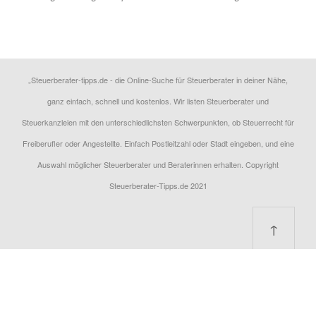
„Steuerberater-tipps.de - die Online-Suche für Steuerberater in deiner Nähe,
ganz einfach, schnell und kostenlos. Wir listen Steuerberater und
Steuerkanzleien mit den unterschiedlichsten Schwerpunkten, ob Steuerrecht für
Freiberufler oder Angestellte. Einfach Postleitzahl oder Stadt eingeben, und eine
Auswahl möglicher Steuerberater und Beraterinnen erhalten. Copyright
Steuerberater-Tipps.de 2021
↑