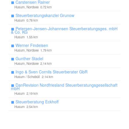
◼
Carstensen Rainer
Husum, Nordsee 0.72 km
◼
Steuerberatungskanzlei Grunow
Husum 0.78 km
◼
Petersen-Jensen-Johannsen Steuerberatungsges. mbH
& Co. KG
Husum 1.55 km
◼
Werner Findeisen
Husum, Nordsee 1.79 km
◼
Gunther Stadel
Husum, Nordsee 2.14 km
◼
Ingo & Sven Cornils Steuerberater GbR
Husum / Schobüll 2.14 km
◼
DanRevision Nordfriesland Steuerberatungsgesellschaft
mbH
Husum 2.19 km
◼
Steuerberatung Eckhoff
Husum 2.54 km