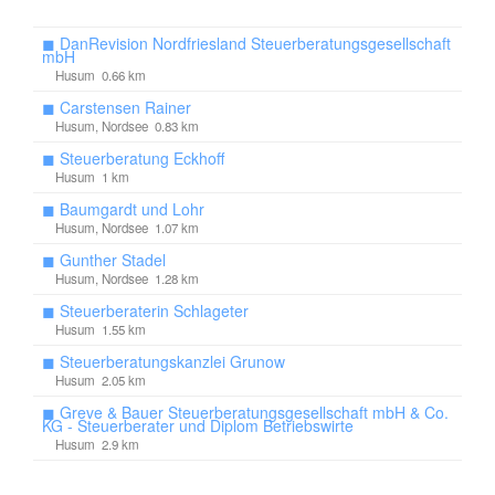
◼
DanRevision Nordfriesland Steuerberatungsgesellschaft
mbH
Husum 0.66 km
◼
Carstensen Rainer
Husum, Nordsee 0.83 km
◼
Steuerberatung Eckhoff
Husum 1 km
◼
Baumgardt und Lohr
Husum, Nordsee 1.07 km
◼
Gunther Stadel
Husum, Nordsee 1.28 km
◼
Steuerberaterin Schlageter
Husum 1.55 km
◼
Steuerberatungskanzlei Grunow
Husum 2.05 km
◼
Greve & Bauer Steuerberatungsgesellschaft mbH & Co.
KG - Steuerberater und Diplom Betriebswirte
Husum 2.9 km