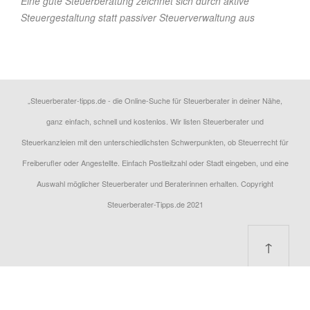
Eine gute Steuerberatung zeichnet sich durch aktive
Steuergestaltung statt passiver Steuerverwaltung aus
„Steuerberater-tipps.de - die Online-Suche für Steuerberater in deiner Nähe,
ganz einfach, schnell und kostenlos. Wir listen Steuerberater und
Steuerkanzleien mit den unterschiedlichsten Schwerpunkten, ob Steuerrecht für
Freiberufler oder Angestellte. Einfach Postleitzahl oder Stadt eingeben, und eine
Auswahl möglicher Steuerberater und Beraterinnen erhalten. Copyright
Steuerberater-Tipps.de 2021
↑