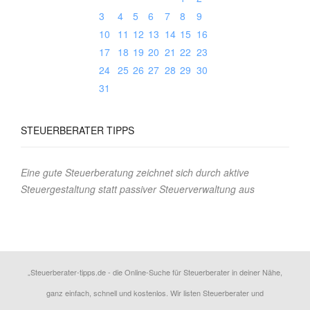
3
4
5
6
7
8
9
10
11
12
13
14
15
16
17
18
19
20
21
22
23
24
25
26
27
28
29
30
31
STEUERBERATER
TIPPS
Eine gute Steuerberatung zeichnet sich durch aktive
Steuergestaltung statt passiver Steuerverwaltung aus
„Steuerberater-tipps.de - die Online-Suche für Steuerberater in deiner Nähe,
ganz einfach, schnell und kostenlos. Wir listen Steuerberater und