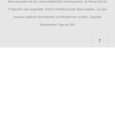
Steuerkanzleien mit den unterschiedlichsten Schwerpunkten, ob Steuerrecht für
Freiberufler oder Angestellte. Einfach Postleitzahl oder Stadt eingeben, und eine
Auswahl möglicher Steuerberater und Beraterinnen erhalten. Copyright
Steuerberater-Tipps.de 2021
↑