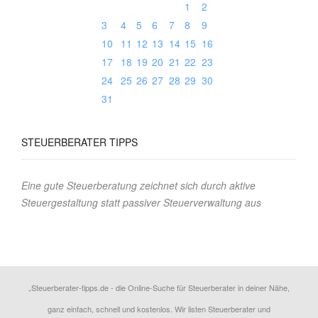
1
2
3
4
5
6
7
8
9
10
11
12
13
14
15
16
17
18
19
20
21
22
23
24
25
26
27
28
29
30
31
STEUERBERATER
TIPPS
Eine gute Steuerberatung zeichnet sich durch aktive
Steuergestaltung statt passiver Steuerverwaltung aus
„Steuerberater-tipps.de - die Online-Suche für Steuerberater in deiner Nähe,
ganz einfach, schnell und kostenlos. Wir listen Steuerberater und