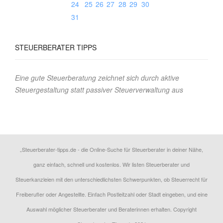
24
25
26
27
28
29
30
31
STEUERBERATER
TIPPS
Eine gute Steuerberatung zeichnet sich durch aktive
Steuergestaltung statt passiver Steuerverwaltung aus
„Steuerberater-tipps.de - die Online-Suche für Steuerberater in deiner Nähe,
ganz einfach, schnell und kostenlos. Wir listen Steuerberater und
Steuerkanzleien mit den unterschiedlichsten Schwerpunkten, ob Steuerrecht für
Freiberufler oder Angestellte. Einfach Postleitzahl oder Stadt eingeben, und eine
Auswahl möglicher Steuerberater und Beraterinnen erhalten. Copyright