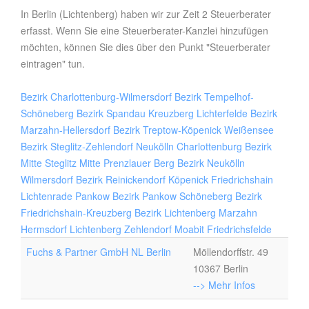
In Berlin (Lichtenberg) haben wir zur Zeit 2 Steuerberater
erfasst. Wenn Sie eine Steuerberater-Kanzlei hinzufügen
möchten, können Sie dies über den Punkt "Steuerberater
eintragen" tun.
Bezirk Charlottenburg-Wilmersdorf
Bezirk Tempelhof-
Schöneberg
Bezirk Spandau
Kreuzberg
Lichterfelde
Bezirk
Marzahn-Hellersdorf
Bezirk Treptow-Köpenick
Weißensee
Bezirk Steglitz-Zehlendorf
Neukölln
Charlottenburg
Bezirk
Mitte
Steglitz
Mitte
Prenzlauer Berg
Bezirk Neukölln
Wilmersdorf
Bezirk Reinickendorf
Köpenick
Friedrichshain
Lichtenrade
Pankow
Bezirk Pankow
Schöneberg
Bezirk
Friedrichshain-Kreuzberg
Bezirk Lichtenberg
Marzahn
Hermsdorf
Lichtenberg
Zehlendorf
Moabit
Friedrichsfelde
Fuchs & Partner GmbH NL Berlin
Möllendorffstr. 49
10367 Berlin
--> Mehr Infos