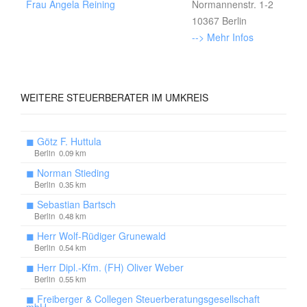
Frau Angela Reining
Normannenstr. 1-2
10367 Berlin
--> Mehr Infos
WEITERE
STEUERBERATER IM UMKREIS
◼
Götz F. Huttula
Berlin 0.09 km
◼
Norman Stieding
Berlin 0.35 km
◼
Sebastian Bartsch
Berlin 0.48 km
◼
Herr Wolf-Rüdiger Grunewald
Berlin 0.54 km
◼
Herr Dipl.-Kfm. (FH) Oliver Weber
Berlin 0.55 km
◼
Freiberger & Collegen Steuerberatungsgesellschaft