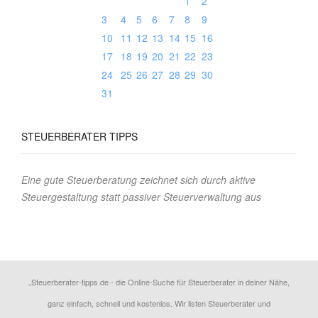
1
2
3
4
5
6
7
8
9
10
11
12
13
14
15
16
17
18
19
20
21
22
23
24
25
26
27
28
29
30
31
STEUERBERATER
TIPPS
Eine gute Steuerberatung zeichnet sich durch aktive
Steuergestaltung statt passiver Steuerverwaltung aus
„Steuerberater-tipps.de - die Online-Suche für Steuerberater in deiner Nähe,
ganz einfach, schnell und kostenlos. Wir listen Steuerberater und