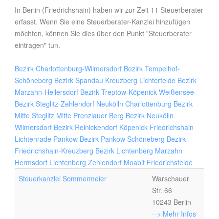
In Berlin (Friedrichshain) haben wir zur Zeit 11 Steuerberater
erfasst. Wenn Sie eine Steuerberater-Kanzlei hinzufügen
möchten, können Sie dies über den Punkt "Steuerberater
eintragen" tun.
Bezirk Charlottenburg-Wilmersdorf
Bezirk Tempelhof-
Schöneberg
Bezirk Spandau
Kreuzberg
Lichterfelde
Bezirk
Marzahn-Hellersdorf
Bezirk Treptow-Köpenick
Weißensee
Bezirk Steglitz-Zehlendorf
Neukölln
Charlottenburg
Bezirk
Mitte
Steglitz
Mitte
Prenzlauer Berg
Bezirk Neukölln
Wilmersdorf
Bezirk Reinickendorf
Köpenick
Friedrichshain
Lichtenrade
Pankow
Bezirk Pankow
Schöneberg
Bezirk
Friedrichshain-Kreuzberg
Bezirk Lichtenberg
Marzahn
Hermsdorf
Lichtenberg
Zehlendorf
Moabit
Friedrichsfelde
Steuerkanzlei Sommermeier
Warschauer
Str. 66
10243 Berlin
--> Mehr Infos