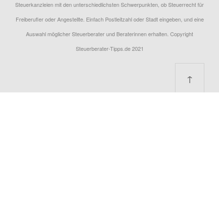
Steuerkanzleien mit den unterschiedlichsten Schwerpunkten, ob Steuerrecht für
Freiberufler oder Angestellte. Einfach Postleitzahl oder Stadt eingeben, und eine
Auswahl möglicher Steuerberater und Beraterinnen erhalten. Copyright
Steuerberater-Tipps.de 2021
↑