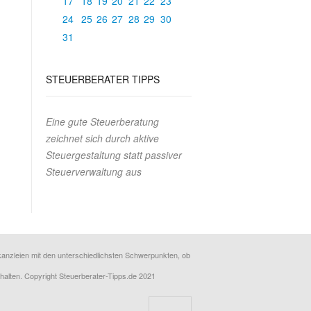
17
18
19
20
21
22
23
24
25
26
27
28
29
30
31
STEUERBERATER TIPPS
Eine gute Steuerberatung
zeichnet sich durch aktive
Steuergestaltung statt passiver
Steuerverwaltung aus
erkanzleien mit den unterschiedlichsten Schwerpunkten, ob
rhalten. Copyright Steuerberater-Tipps.de 2021