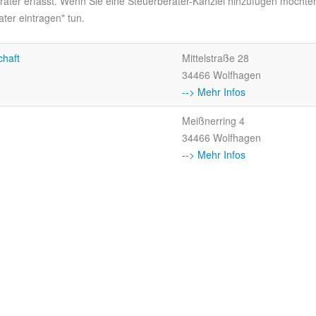
rater erfasst. Wenn Sie eine Steuerberater-Kanzlei hinzufügen möchte
ter eintragen" tun.
chaft
Mittelstraße 28
34466 Wolfhagen
--> Mehr Infos
Meißnerring 4
34466 Wolfhagen
--> Mehr Infos