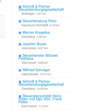
n,
◼
Schmitt & Partner
Steuerberatungsgesellschaft
Wolfhagen 0.57 km
◼
Steuerberatung Peter
Naumburg-Altenstädt 6.19 km
◼
Werner Kregelius
Zierenberg 7.26 km
◼
Joachim Buxan
Volkmarsen 9.31 km
◼
Steuerberater Michael
Feldhaus
Volkmarsen 9.69 km
◼
Wilfried Schnitger
Habichtswald 10.01 km
◼
Schmitt & Partner
Steuerberatungsgesellschaft
Zierenberg 10.55 km
◼
Steueratersozietät Heinz
Petter und Dipl.-Kfm. Frank
Petter
Bad Arolsen 11.2 km