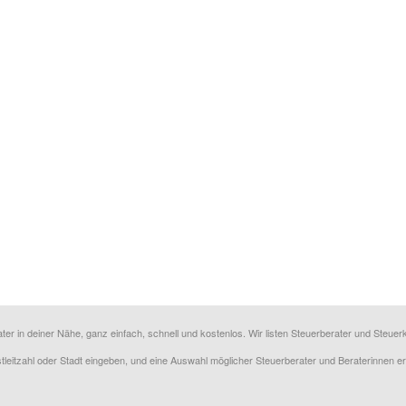
ater in deiner Nähe, ganz einfach, schnell und kostenlos. Wir listen Steuerberater und Steu
ostleitzahl oder Stadt eingeben, und eine Auswahl möglicher Steuerberater und Beraterinnen e