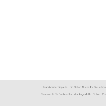
„Steuerberater-tipps.de - die Online-Suche für Steuerber
Steuerrecht für Freiberufler oder Angestellte. Einfach P