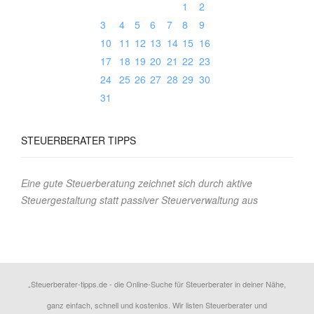
1
2
3
4
5
6
7
8
9
10
11
12
13
14
15
16
17
18
19
20
21
22
23
24
25
26
27
28
29
30
31
STEUERBERATER
TIPPS
Eine gute Steuerberatung zeichnet sich durch aktive
Steuergestaltung statt passiver Steuerverwaltung aus
„Steuerberater-tipps.de - die Online-Suche für Steuerberater in deiner Nähe,
ganz einfach, schnell und kostenlos. Wir listen Steuerberater und