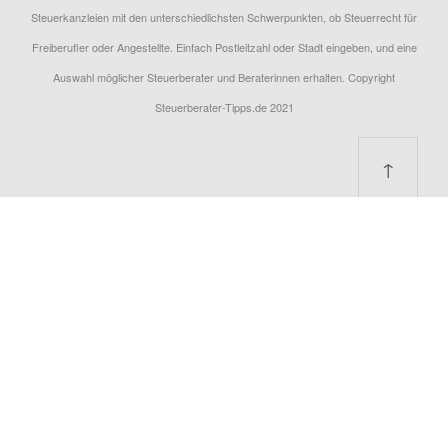
Steuerkanzleien mit den unterschiedlichsten Schwerpunkten, ob Steuerrecht für
Freiberufler oder Angestellte. Einfach Postleitzahl oder Stadt eingeben, und eine
Auswahl möglicher Steuerberater und Beraterinnen erhalten. Copyright
Steuerberater-Tipps.de 2021
↑