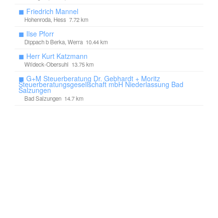
◼
Friedrich Mannel
Hohenroda, Hess 7.72 km
◼
Ilse Pforr
Dippach b Berka, Werra 10.44 km
◼
Herr Kurt Katzmann
Wildeck-Obersuhl 13.75 km
◼
G+M Steuerberatung Dr. Gebhardt + Moritz
Steuerberatungsgesellschaft mbH Niederlassung Bad
Salzungen
Bad Salzungen 14.7 km