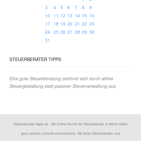
3
4
5
6
7
8
9
10
11
12
13
14
15
16
17
18
19
20
21
22
23
24
25
26
27
28
29
30
31
STEUERBERATER
TIPPS
Eine gute Steuerberatung zeichnet sich durch aktive
Steuergestaltung statt passiver Steuerverwaltung aus
„Steuerberater-tipps.de - die Online-Suche für Steuerberater in deiner Nähe,
ganz einfach, schnell und kostenlos. Wir listen Steuerberater und