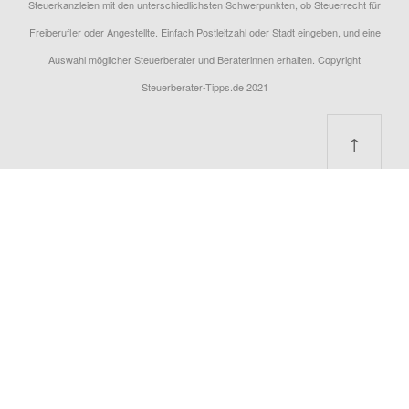
Steuerkanzleien mit den unterschiedlichsten Schwerpunkten, ob Steuerrecht für
Freiberufler oder Angestellte. Einfach Postleitzahl oder Stadt eingeben, und eine
Auswahl möglicher Steuerberater und Beraterinnen erhalten. Copyright
Steuerberater-Tipps.de 2021
↑