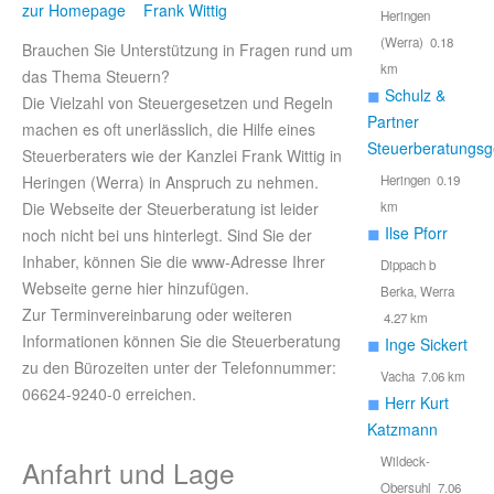
zur Homepage Frank Wittig
Heringen
(Werra) 0.18
Brauchen Sie Unterstützung in Fragen rund um
km
das Thema Steuern?
◼
Schulz &
Die Vielzahl von Steuergesetzen und Regeln
Partner
machen es oft unerlässlich, die Hilfe eines
Steuerberatungsge
Steuerberaters wie der Kanzlei Frank Wittig in
Heringen (Werra) in Anspruch zu nehmen.
Heringen 0.19
Die Webseite der Steuerberatung ist leider
km
◼
Ilse Pforr
noch nicht bei uns hinterlegt. Sind Sie der
Inhaber, können Sie die www-Adresse Ihrer
Dippach b
Webseite gerne hier hinzufügen.
Berka, Werra
Zur Terminvereinbarung oder weiteren
4.27 km
Informationen können Sie die Steuerberatung
◼
Inge Sickert
zu den Bürozeiten unter der Telefonnummer:
Vacha 7.06 km
06624-9240-0 erreichen.
◼
Herr Kurt
Katzmann
Wildeck-
Anfahrt und Lage
Obersuhl 7.06