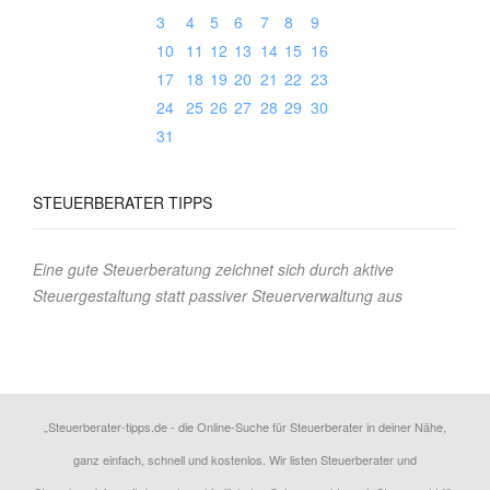
3
4
5
6
7
8
9
10
11
12
13
14
15
16
17
18
19
20
21
22
23
24
25
26
27
28
29
30
31
STEUERBERATER
TIPPS
Eine gute Steuerberatung zeichnet sich durch aktive
Steuergestaltung statt passiver Steuerverwaltung aus
„Steuerberater-tipps.de - die Online-Suche für Steuerberater in deiner Nähe,
ganz einfach, schnell und kostenlos. Wir listen Steuerberater und