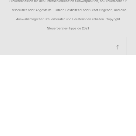
Steuerkanzleien mit den unterschiedlichsten Schwerpunkten, ob Steuerrecht für
Freiberufler oder Angestellte. Einfach Postleitzahl oder Stadt eingeben, und eine
Auswahl möglicher Steuerberater und Beraterinnen erhalten. Copyright
Steuerberater-Tipps.de 2021
↑