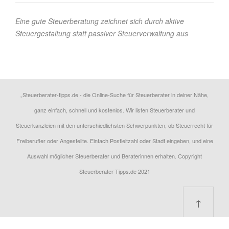
Eine gute Steuerberatung zeichnet sich durch aktive
Steuergestaltung statt passiver Steuerverwaltung aus
„Steuerberater-tipps.de - die Online-Suche für Steuerberater in deiner Nähe,
ganz einfach, schnell und kostenlos. Wir listen Steuerberater und
Steuerkanzleien mit den unterschiedlichsten Schwerpunkten, ob Steuerrecht für
Freiberufler oder Angestellte. Einfach Postleitzahl oder Stadt eingeben, und eine
Auswahl möglicher Steuerberater und Beraterinnen erhalten. Copyright
Steuerberater-Tipps.de 2021
↑