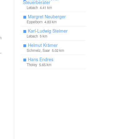
Steuerberater
Lebach 4.41 km
◼
Margret Neuberger
Eppelborn 4.83 km
◼
Karl-Ludwig Steimer
Lebach 5 km
n
◼
Helmut Krämer
Schmelz, Saar 5.02 km
-
◼
Hans Endres
Tholey 5.65 km