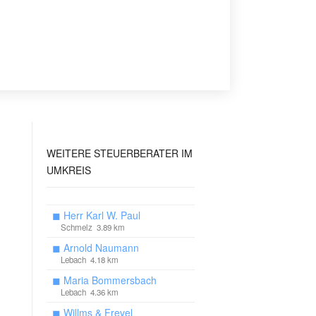
WEITERE
STEUERBERATER IM
UMKREIS
◼
Herr Karl W. Paul
Schmelz 3.89 km
◼
Arnold Naumann
Lebach 4.18 km
◼
Maria Bommersbach
Lebach 4.36 km
◼
Willms & Frevel