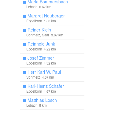
◼
Maria Bommersbach
Lebach 0.67 km
◼
Margret Neuberger
Eppelborn 1.63 km
◼
Reiner Klein
Schmelz, Saar 3.67 km
◼
Reinhold Junk
Eppelborn 4.22 km
◼
Josef Zimmer
Eppelborn 4.32 km
◼
Herr Karl W. Paul
Schmelz 4.57 km
◼
Karl-Heinz Schäfer
Eppelborn 4.67 km
◼
Matthias Lösch
Lebach 5 km