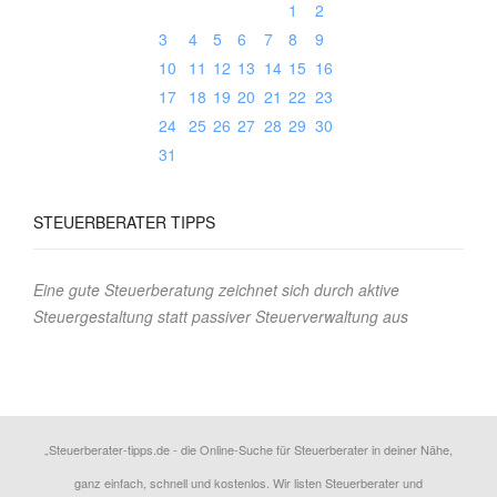
1
2
3
4
5
6
7
8
9
10
11
12
13
14
15
16
17
18
19
20
21
22
23
24
25
26
27
28
29
30
31
STEUERBERATER
TIPPS
Eine gute Steuerberatung zeichnet sich durch aktive
Steuergestaltung statt passiver Steuerverwaltung aus
„Steuerberater-tipps.de - die Online-Suche für Steuerberater in deiner Nähe,
ganz einfach, schnell und kostenlos. Wir listen Steuerberater und