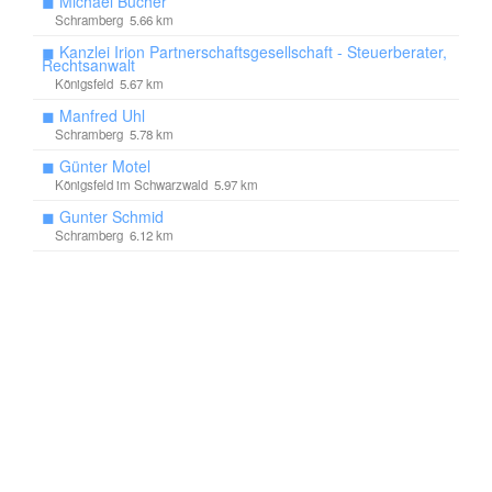
◼
Michael Bucher
Schramberg 5.66 km
◼
Kanzlei Irion Partnerschaftsgesellschaft - Steuerberater,
Rechtsanwalt
Königsfeld 5.67 km
◼
Manfred Uhl
Schramberg 5.78 km
◼
Günter Motel
Königsfeld im Schwarzwald 5.97 km
◼
Gunter Schmid
Schramberg 6.12 km