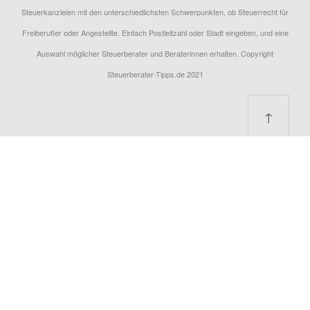
Steuerkanzleien mit den unterschiedlichsten Schwerpunkten, ob Steuerrecht für
Freiberufler oder Angestellte. Einfach Postleitzahl oder Stadt eingeben, und eine
Auswahl möglicher Steuerberater und Beraterinnen erhalten. Copyright
Steuerberater-Tipps.de 2021
↑