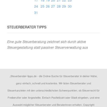
17
18
19
20
21
22
23
24
25
26
27
28
29
30
31
STEUERBERATER
TIPPS
Eine gute Steuerberatung zeichnet sich durch aktive
Steuergestaltung statt passiver Steuerverwaltung aus
„Steuerberater-tipps.de - die Online-Suche für Steuerberater in deiner Nähe,
ganz einfach, schnell und kostenlos. Wir listen Steuerberater und
Steuerkanzleien mit den unterschiedlichsten Schwerpunkten, ob Steuerrecht für
Freiberufler oder Angestellte. Einfach Postleitzahl oder Stadt eingeben, und eine
Auswahl möglicher Steuerberater und Beraterinnen erhalten. Copyright