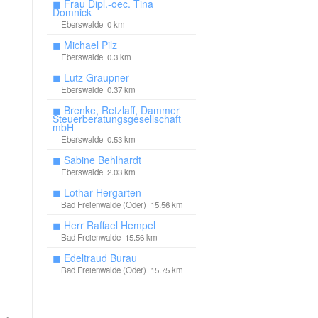
◼
Frau Dipl.-oec. Tina
Domnick
Eberswalde 0 km
◼
Michael Pilz
Eberswalde 0.3 km
◼
Lutz Graupner
Eberswalde 0.37 km
◼
Brenke, Retzlaff, Dammer
Steuerberatungsgesellschaft
mbH
Eberswalde 0.53 km
◼
Sabine Behlhardt
Eberswalde 2.03 km
◼
Lothar Hergarten
Bad Freienwalde (Oder) 15.56 km
◼
Herr Raffael Hempel
Bad Freienwalde 15.56 km
◼
Edeltraud Burau
Bad Freienwalde (Oder) 15.75 km