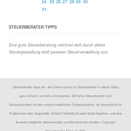
24
25
26
27
28
29
30
31
STEUERBERATER TIPPS
Eine gute Steuerberatung zeichnet sich durch aktive
Steuergestaltung statt passiver Steuerverwaltung aus
„Steuerberater-tipps.de - die Online-Suche für Steuerberater in deiner Nähe,
ganz einfach, schnell und kostenlos. Wir listen Steuerberater und
Steuerkanzleien mit den unterschiedlichsten Schwerpunkten, ob Steuerrecht für
Freiberufler oder Angestellte. Einfach Postleitzahl oder Stadt eingeben, und eine
Auswahl möglicher Steuerberater und Beraterinnen erhalten. Copyright
Steuerberater-Tipps.de 2021