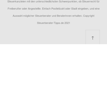
Steuerkanzleien mit den unterschiedlichsten Schwerpunkten, ob Steuerrecht für
Freiberufler oder Angestellte. Einfach Postleitzahl oder Stadt eingeben, und eine
Auswahl möglicher Steuerberater und Beraterinnen erhalten. Copyright
Steuerberater-Tipps.de 2021
↑