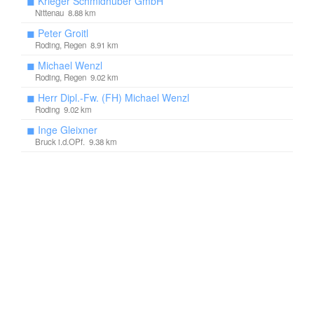
◼
Krieger Schmidhuber GmbH
Nittenau 8.88 km
◼
Peter Groitl
Roding, Regen 8.91 km
◼
Michael Wenzl
Roding, Regen 9.02 km
◼
Herr Dipl.-Fw. (FH) Michael Wenzl
Roding 9.02 km
◼
Inge Gleixner
Bruck i.d.OPf. 9.38 km