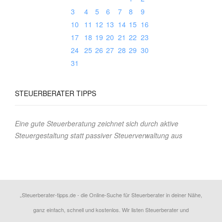
3
4
5
6
7
8
9
10
11
12
13
14
15
16
17
18
19
20
21
22
23
24
25
26
27
28
29
30
31
STEUERBERATER
TIPPS
Eine gute Steuerberatung zeichnet sich durch aktive
Steuergestaltung statt passiver Steuerverwaltung aus
„Steuerberater-tipps.de - die Online-Suche für Steuerberater in deiner Nähe,
ganz einfach, schnell und kostenlos. Wir listen Steuerberater und