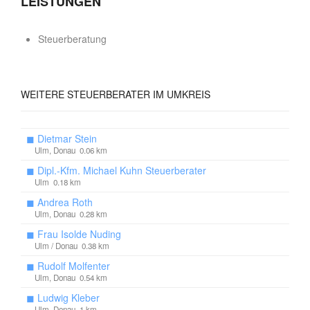
LEISTUNGEN
Steuerberatung
WEITERE
STEUERBERATER IM UMKREIS
◼
Dietmar Stein
Ulm, Donau 0.06 km
◼
Dipl.-Kfm. Michael Kuhn Steuerberater
Ulm 0.18 km
◼
Andrea Roth
Ulm, Donau 0.28 km
◼
Frau Isolde Nuding
Ulm / Donau 0.38 km
◼
Rudolf Molfenter
Ulm, Donau 0.54 km
◼
Ludwig Kleber
Ulm, Donau 1 km