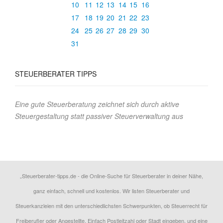
10
11
12
13
14
15
16
17
18
19
20
21
22
23
24
25
26
27
28
29
30
31
STEUERBERATER TIPPS
Eine gute Steuerberatung zeichnet sich durch aktive
Steuergestaltung statt passiver Steuerverwaltung aus
„Steuerberater-tipps.de - die Online-Suche für Steuerberater in deiner Nähe,
ganz einfach, schnell und kostenlos. Wir listen Steuerberater und
Steuerkanzleien mit den unterschiedlichsten Schwerpunkten, ob Steuerrecht für
Freiberufler oder Angestellte. Einfach Postleitzahl oder Stadt eingeben, und eine