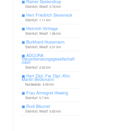
◼
Rainer Sestendrup
Steinfurt, Westf 0.76 km
◼
Herr Friedrich Sieveneck
Steinfurt 1.11 km
◼
Heinrich Vinhage
Steinfurt, Westf 1.96 km
◼
Burkhard Huesmann
Steinfurt, Westf 2.01 km
◼
ADCURA
Steuerberatungsgesellschaft
mbH
Steinfurt 2.02 km
◼
Herr Dipl.-Fw. Dipl.-Kfm.
Martin Beckmann
Nordwalde 4.09 km
◼
Frau Annegret Hewing
Steinfurt 5.7 km
◼
Rudi Bäumer
Steinfurt, Westf 5.83 km