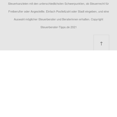
Steuerkanzleien mit den unterschiedlichsten Schwerpunkten, ob Steuerrecht für
Freiberufler oder Angestellte. Einfach Postleitzahl oder Stadt eingeben, und eine
Auswahl möglicher Steuerberater und Beraterinnen erhalten. Copyright
Steuerberater-Tipps.de 2021
↑