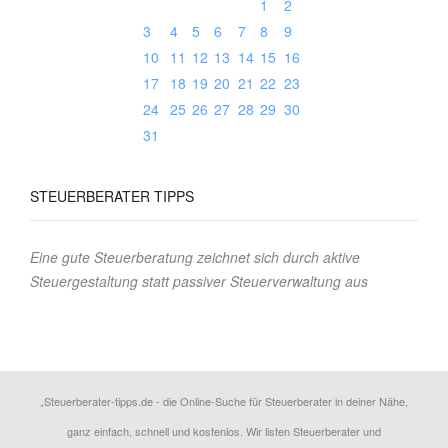
1
2
3
4
5
6
7
8
9
10
11
12
13
14
15
16
17
18
19
20
21
22
23
24
25
26
27
28
29
30
31
STEUERBERATER
TIPPS
Eine gute Steuerberatung zeichnet sich durch aktive
Steuergestaltung statt passiver Steuerverwaltung aus
„Steuerberater-tipps.de - die Online-Suche für Steuerberater in deiner Nähe,
ganz einfach, schnell und kostenlos. Wir listen Steuerberater und