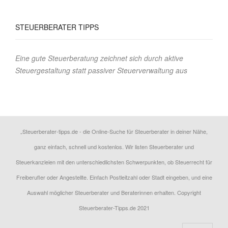
STEUERBERATER
TIPPS
Eine gute Steuerberatung zeichnet sich durch aktive
Steuergestaltung statt passiver Steuerverwaltung aus
„Steuerberater-tipps.de - die Online-Suche für Steuerberater in deiner Nähe,
ganz einfach, schnell und kostenlos. Wir listen Steuerberater und
Steuerkanzleien mit den unterschiedlichsten Schwerpunkten, ob Steuerrecht für
Freiberufler oder Angestellte. Einfach Postleitzahl oder Stadt eingeben, und eine
Auswahl möglicher Steuerberater und Beraterinnen erhalten. Copyright
Steuerberater-Tipps.de 2021