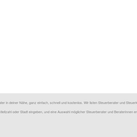
ater in deiner Nähe, ganz einfach, schnell und kostenlos. Wir listen Steuerberater und Steu
ostleitzahl oder Stadt eingeben, und eine Auswahl möglicher Steuerberater und Beraterinnen e