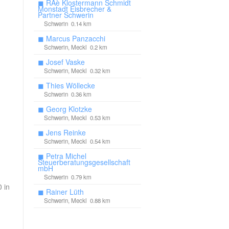
◼
RAè Klostermann Schmidt
Monstadt Eisbrecher &
Partner Schwerin
Schwerin 0.14 km
◼
Marcus Panzacchi
Schwerin, Meckl 0.2 km
◼
Josef Vaske
Schwerin, Meckl 0.32 km
◼
Thies Wöllecke
Schwerin 0.36 km
◼
Georg Klotzke
Schwerin, Meckl 0.53 km
◼
Jens Reinke
Schwerin, Meckl 0.54 km
◼
Petra Michel
Steuerberatungsgesellschaft
mbH
Schwerin 0.79 km
 in
◼
Rainer Lüth
Schwerin, Meckl 0.88 km