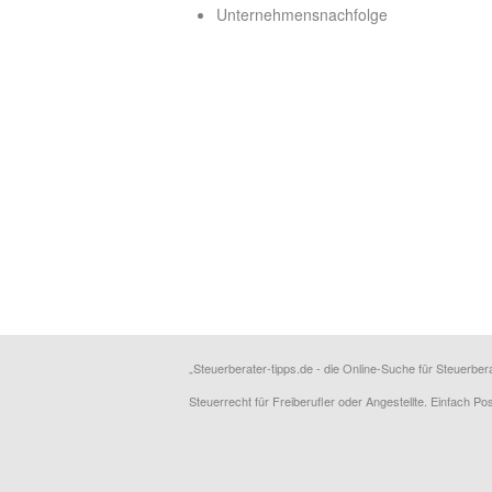
Unternehmensnachfolge
„Steuerberater-tipps.de - die Online-Suche für Steuerber
Steuerrecht für Freiberufler oder Angestellte. Einfach P