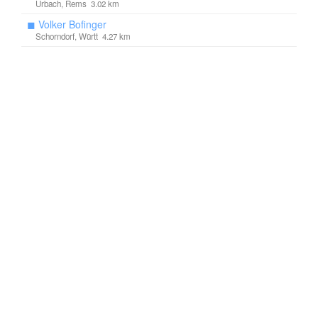
Urbach, Rems 3.02 km
◼
Volker Bofinger
Schorndorf, Württ 4.27 km