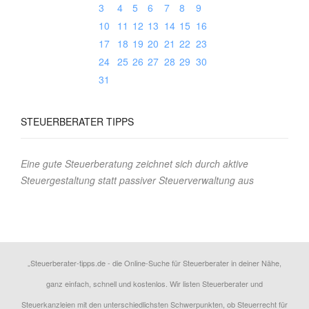
3
4
5
6
7
8
9
10
11
12
13
14
15
16
17
18
19
20
21
22
23
24
25
26
27
28
29
30
31
STEUERBERATER
TIPPS
Eine gute Steuerberatung zeichnet sich durch aktive
Steuergestaltung statt passiver Steuerverwaltung aus
„Steuerberater-tipps.de - die Online-Suche für Steuerberater in deiner Nähe,
ganz einfach, schnell und kostenlos. Wir listen Steuerberater und
Steuerkanzleien mit den unterschiedlichsten Schwerpunkten, ob Steuerrecht für