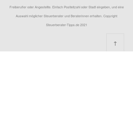
Freiberufler oder Angestellte. Einfach Postleitzahl oder Stadt eingeben, und eine
Auswahl möglicher Steuerberater und Beraterinnen erhalten. Copyright
Steuerberater-Tipps.de 2021
↑