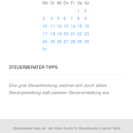
Mo
Di
Mi
Do
Fr
Sa
So
1
2
3
4
5
6
7
8
9
10
11
12
13
14
15
16
17
18
19
20
21
22
23
24
25
26
27
28
29
30
31
STEUERBERATER
TIPPS
Eine gute Steuerberatung zeichnet sich durch aktive
Steuergestaltung statt passiver Steuerverwaltung aus
„Steuerberater-tipps.de - die Online-Suche für Steuerberater in deiner Nähe,