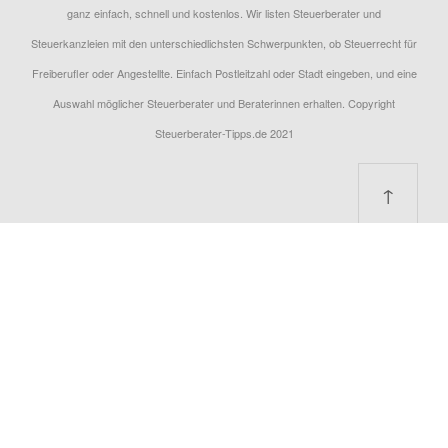
ganz einfach, schnell und kostenlos. Wir listen Steuerberater und
Steuerkanzleien mit den unterschiedlichsten Schwerpunkten, ob Steuerrecht für
Freiberufler oder Angestellte. Einfach Postleitzahl oder Stadt eingeben, und eine
Auswahl möglicher Steuerberater und Beraterinnen erhalten. Copyright
Steuerberater-Tipps.de 2021
↑