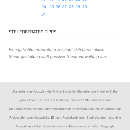
24
25
26
27
28
29
30
31
STEUERBERATER TIPPS
Eine gute Steuerberatung zeichnet sich durch aktive
Steuergestaltung statt passiver Steuerverwaltung aus
„Steuerberater-tipps.de - die Online-Suche für Steuerberater in deiner Nähe,
ganz einfach, schnell und kostenlos. Wir listen Steuerberater und
Steuerkanzleien mit den unterschiedlichsten Schwerpunkten, ob Steuerrecht für
Freiberufler oder Angestellte. Einfach Postleitzahl oder Stadt eingeben, und eine
Auswahl möglicher Steuerberater und Beraterinnen erhalten. Copyright