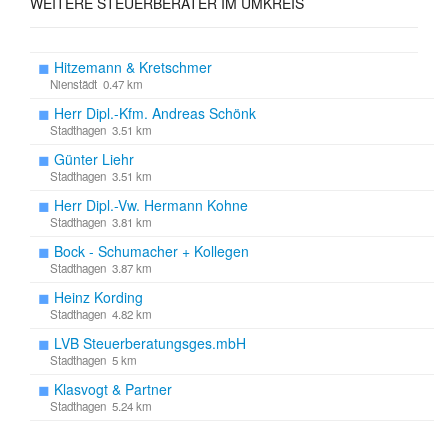
WEITERE STEUERBERATER IM UMKREIS
◼
Hitzemann & Kretschmer
Nienstädt 0.47 km
◼
Herr Dipl.-Kfm. Andreas Schönk
Stadthagen 3.51 km
◼
Günter Liehr
Stadthagen 3.51 km
◼
Herr Dipl.-Vw. Hermann Kohne
Stadthagen 3.81 km
◼
Bock - Schumacher + Kollegen
Stadthagen 3.87 km
◼
Heinz Kording
Stadthagen 4.82 km
◼
LVB Steuerberatungsges.mbH
Stadthagen 5 km
◼
Klasvogt & Partner
Stadthagen 5.24 km