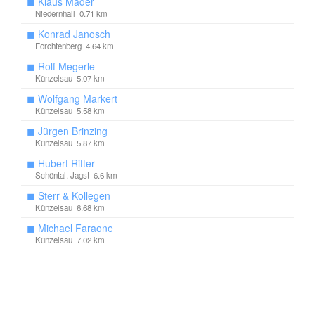
◼
Klaus Mäder
Niedernhall 0.71 km
◼
Konrad Janosch
Forchtenberg 4.64 km
◼
Rolf Megerle
Künzelsau 5.07 km
◼
Wolfgang Markert
Künzelsau 5.58 km
◼
Jürgen Brinzing
Künzelsau 5.87 km
◼
Hubert Ritter
Schöntal, Jagst 6.6 km
◼
Sterr & Kollegen
Künzelsau 6.68 km
◼
Michael Faraone
Künzelsau 7.02 km