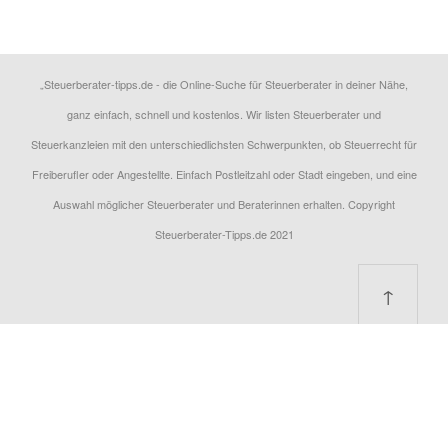
„Steuerberater-tipps.de - die Online-Suche für Steuerberater in deiner Nähe,
ganz einfach, schnell und kostenlos. Wir listen Steuerberater und
Steuerkanzleien mit den unterschiedlichsten Schwerpunkten, ob Steuerrecht für
Freiberufler oder Angestellte. Einfach Postleitzahl oder Stadt eingeben, und eine
Auswahl möglicher Steuerberater und Beraterinnen erhalten. Copyright
Steuerberater-Tipps.de 2021
↑